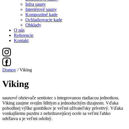
Infra sauny
Interiérové sauny
Kompozitné kade
Ochladzovacie kade
Obklady
O nás
Referencie
Kontakt
Domov
/ Viking
Viking
saunové ohrievače sentiotec s integrovanou riadiacou jednotkou.
Viking zaujme svojím štíhlym a jednoduchým dizajnom. Vďaka
pohodlnej výške gombíkov je veľmi užívateľsky prívetivý. Vďaka
vonkajšiemu puzdru z nehrdzavejúcej ocele sa veľmi ľahko
udržiava a je veľmi odolný.