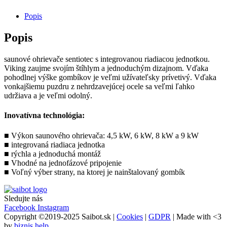
Popis
Popis
saunové ohrievače sentiotec s integrovanou riadiacou jednotkou.
Viking zaujme svojím štíhlym a jednoduchým dizajnom. Vďaka
pohodlnej výške gombíkov je veľmi užívateľsky prívetivý. Vďaka
vonkajšiemu puzdru z nehrdzavejúcej ocele sa veľmi ľahko
udržiava a je veľmi odolný.
Inovatívna technológia:
■ Výkon saunového ohrievača: 4,5 kW, 6 kW, 8 kW a 9 kW
■ integrovaná riadiaca jednotka
■ rýchla a jednoduchá montáž
■ Vhodné na jednofázové pripojenie
■ Voľný výber strany, na ktorej je nainštalovaný gombík
Sledujte nás
Facebook
Instagram
Copyright ©2019-2025 Saibot.sk |
Cookies
|
GDPR
| Made with <3
by
biznis.help