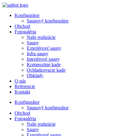
Preskočiť
na
Konfigurátor
obsah
Saunový konfigurátor
Obchod
Fotogaléria
Naše realizácie
Sauny
Exteriérové sauny
Infra sauny
Interiérové sauny
Kompozitné kade
Ochladzovacie kade
Obklady
O nás
Referencie
Kontakt
Konfigurátor
Saunový konfigurátor
Obchod
Fotogaléria
Naše realizácie
Sauny
Exteriérové sauny