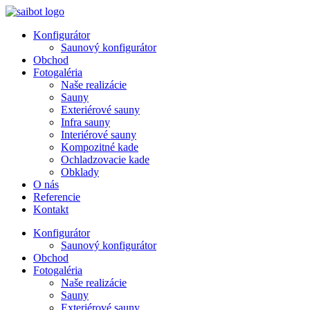
Preskočiť
na
Konfigurátor
obsah
Saunový konfigurátor
Obchod
Fotogaléria
Naše realizácie
Sauny
Exteriérové sauny
Infra sauny
Interiérové sauny
Kompozitné kade
Ochladzovacie kade
Obklady
O nás
Referencie
Kontakt
Konfigurátor
Saunový konfigurátor
Obchod
Fotogaléria
Naše realizácie
Sauny
Exteriérové sauny