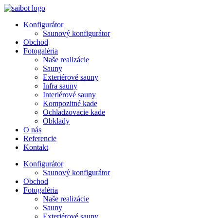
Preskočiť
na
Konfigurátor
obsah
Saunový konfigurátor
Obchod
Fotogaléria
Naše realizácie
Sauny
Exteriérové sauny
Infra sauny
Interiérové sauny
Kompozitné kade
Ochladzovacie kade
Obklady
O nás
Referencie
Kontakt
Konfigurátor
Saunový konfigurátor
Obchod
Fotogaléria
Naše realizácie
Sauny
Exteriérové sauny