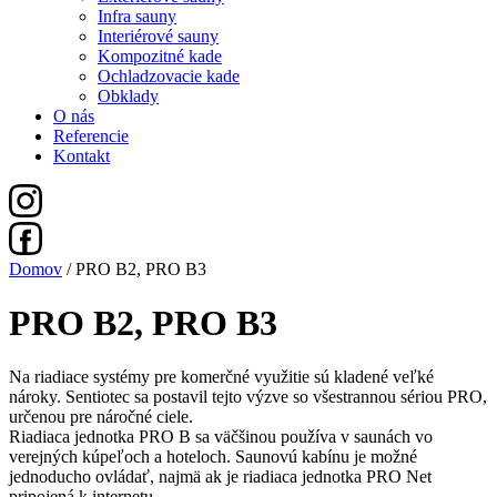
Infra sauny
Interiérové sauny
Kompozitné kade
Ochladzovacie kade
Obklady
O nás
Referencie
Kontakt
Domov
/ PRO B2, PRO B3
PRO B2, PRO B3
Na riadiace systémy pre komerčné využitie sú kladené veľké
nároky. Sentiotec sa postavil tejto výzve so všestrannou sériou PRO,
určenou pre náročné ciele.
Riadiaca jednotka PRO B sa väčšinou používa v saunách vo
verejných kúpeľoch a hoteloch. Saunovú kabínu je možné
jednoducho ovládať, najmä ak je riadiaca jednotka PRO Net
pripojená k internetu.