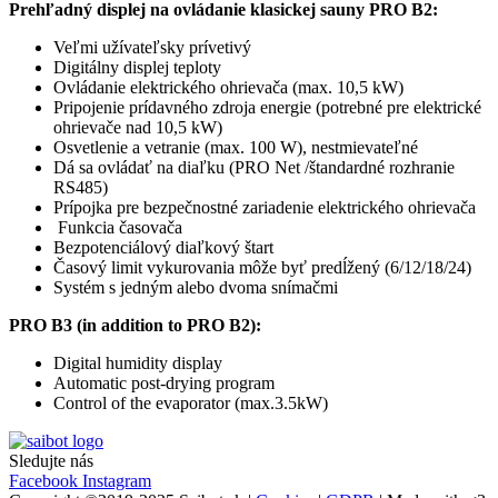
Prehľadný displej na ovládanie klasickej sauny PRO B2:
Veľmi užívateľsky prívetivý
Digitálny displej teploty
Ovládanie elektrického ohrievača (max. 10,5 kW)
Pripojenie prídavného zdroja energie (potrebné pre elektrické
ohrievače nad 10,5 kW)
Osvetlenie a vetranie (max. 100 W), nestmievateľné
Dá sa ovládať na diaľku (PRO Net /štandardné rozhranie
RS485)
Prípojka pre bezpečnostné zariadenie elektrického ohrievača
Funkcia časovača
Bezpotenciálový diaľkový štart
Časový limit vykurovania môže byť predĺžený (6/12/18/24)
Systém s jedným alebo dvoma snímačmi
PRO B3 (in addition to PRO B2):
Digital humidity display
Automatic post-drying program
Control of the evaporator (max.3.5kW)
Sledujte nás
Facebook
Instagram