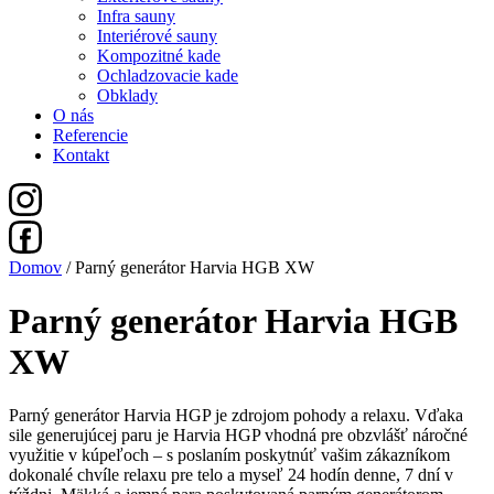
Infra sauny
Interiérové sauny
Kompozitné kade
Ochladzovacie kade
Obklady
O nás
Referencie
Kontakt
Domov
/ Parný generátor Harvia HGB XW
Parný generátor Harvia HGB
XW
Parný generátor Harvia HGP je zdrojom pohody a relaxu. Vďaka
sile generujúcej paru je Harvia HGP vhodná pre obzvlášť náročné
využitie v kúpeľoch – s poslaním poskytnúť vašim zákazníkom
dokonalé chvíle relaxu pre telo a myseľ 24 hodín denne, 7 dní v