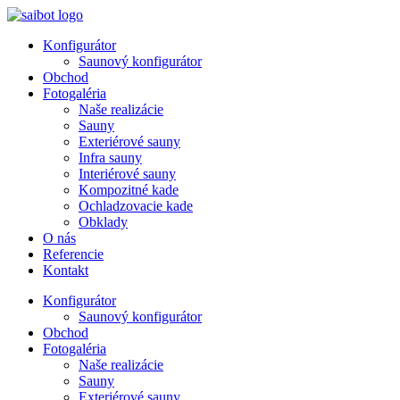
Preskočiť
na
Konfigurátor
obsah
Saunový konfigurátor
Obchod
Fotogaléria
Naše realizácie
Sauny
Exteriérové sauny
Infra sauny
Interiérové sauny
Kompozitné kade
Ochladzovacie kade
Obklady
O nás
Referencie
Kontakt
Konfigurátor
Saunový konfigurátor
Obchod
Fotogaléria
Naše realizácie
Sauny
Exteriérové sauny