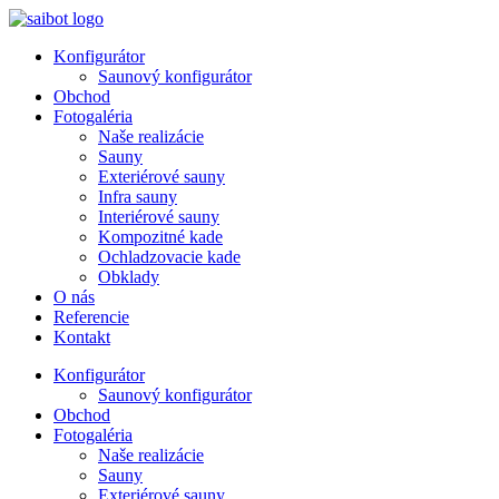
Preskočiť
na
Konfigurátor
obsah
Saunový konfigurátor
Obchod
Fotogaléria
Naše realizácie
Sauny
Exteriérové sauny
Infra sauny
Interiérové sauny
Kompozitné kade
Ochladzovacie kade
Obklady
O nás
Referencie
Kontakt
Konfigurátor
Saunový konfigurátor
Obchod
Fotogaléria
Naše realizácie
Sauny
Exteriérové sauny