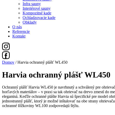
Infra sauny
Interiérové sauny
Kompozitné kade
Ochladzovacie kade
Obklady
O nás
Referencie
Kontakt
Domov
/ Harvia ochranný plášť WL450
Harvia ochranný plášť WL450
Ochranný plášť Harvia WL450 je navrhnutý a schválený pre ohrieva
horľavých materiálov – v praxi sa tak ohrievač na drevo zmestí do m
elegantná. Keďže ochranné plášte Harvia sú špecifické pre model ohr
jednostranný plášť, ktorý je možné inštalovať na obe strany ohrievača
ochranné lôžkoviny WL100 zodpovedajú štýlu.