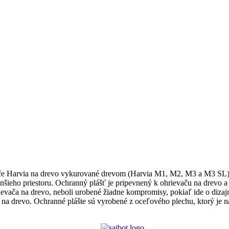
če Harvia na drevo vykurované drevom (Harvia M1, M2, M3 a M3 SL).
enšieho priestoru. Ochranný plášť je pripevnený k ohrievaču na drevo 
ievača na drevo, neboli urobené žiadne kompromisy, pokiaľ ide o dizajn
 na drevo. Ochranné plášte sú vyrobené z oceľového plechu, ktorý je na