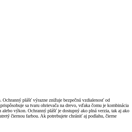
 Ochranný plášť výrazne znižuje bezpečnú vzdialenosť od
a prispôsobuje sa tvaru ohrievača na drevo, vďaka čomu je kombinácia
 alebo výkon. Ochranný plášť je dostupný ako plná verzia, tak aj ako
tretý čiernou farbou. Ak potrebujete chrániť aj podlahu, čierne