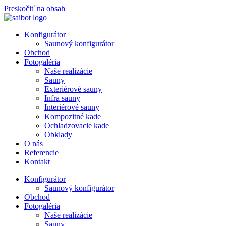
Preskočiť na obsah
Konfigurátor
Saunový konfigurátor
Obchod
Fotogaléria
Naše realizácie
Sauny
Exteriérové sauny
Infra sauny
Interiérové sauny
Kompozitné kade
Ochladzovacie kade
Obklady
O nás
Referencie
Kontakt
Konfigurátor
Saunový konfigurátor
Obchod
Fotogaléria
Naše realizácie
Sauny