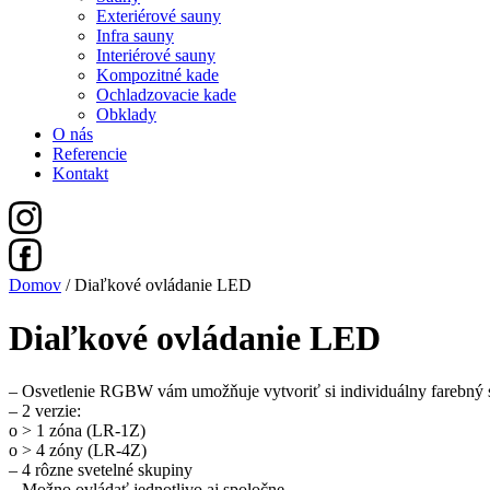
Exteriérové sauny
Infra sauny
Interiérové sauny
Kompozitné kade
Ochladzovacie kade
Obklady
O nás
Referencie
Kontakt
Domov
/ Diaľkové ovládanie LED
Diaľkové ovládanie LED
– Osvetlenie RGBW vám umožňuje vytvoriť si individuálny farebný s
– 2 verzie:
o > 1 zóna (LR-1Z)
o > 4 zóny (LR-4Z)
– 4 rôzne svetelné skupiny
– Možno ovládať jednotlivo aj spoločne