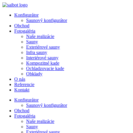
Preskočiť
na
Konfigurátor
obsah
Saunový konfigurátor
Obchod
Fotogaléria
Naše realizácie
Sauny
Exteriérové sauny
Infra sauny
Interiérové sauny
Kompozitné kade
Ochladzovacie kade
Obklady
O nás
Referencie
Kontakt
Konfigurátor
Saunový konfigurátor
Obchod
Fotogaléria
Naše realizácie
Sauny
Exteriérové sauny