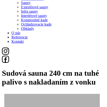
Sauny
Exteriérové sauny
Infra sauny
Interiérové sauny
Kompozitné kade
Ochladzovacie kade
Obklady
O nás
Referencie
Kontakt
Sudová sauna 240 cm na tuhé
palivo s nakladaním z vonku