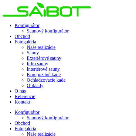
Preskočiť
na
obsah
Konfigurátor
Saunový konfigurátor
Obchod
Fotogaléria
Naše realizácie
Sauny
Exteriérové sauny
Infra sauny
Interiérové sauny
Kompozitné kade
Ochladzovacie kade
Obklady
O nás
Referencie
Kontakt
Konfigurátor
Saunový konfigurátor
Obchod
Fotogaléria
Naše realizácie