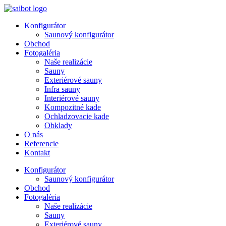
Preskočiť
na
Konfigurátor
obsah
Saunový konfigurátor
Obchod
Fotogaléria
Naše realizácie
Sauny
Exteriérové sauny
Infra sauny
Interiérové sauny
Kompozitné kade
Ochladzovacie kade
Obklady
O nás
Referencie
Kontakt
Konfigurátor
Saunový konfigurátor
Obchod
Fotogaléria
Naše realizácie
Sauny
Exteriérové sauny