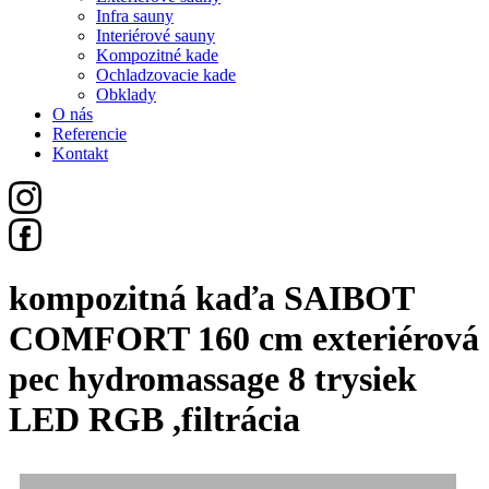
Infra sauny
Interiérové sauny
Kompozitné kade
Ochladzovacie kade
Obklady
O nás
Referencie
Kontakt
kompozitná kaďa SAIBOT
COMFORT 160 cm exteriérová
pec hydromassage 8 trysiek
LED RGB ,filtrácia