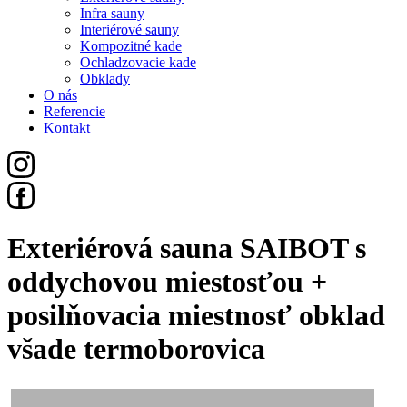
Infra sauny
Interiérové sauny
Kompozitné kade
Ochladzovacie kade
Obklady
O nás
Referencie
Kontakt
Exteriérová sauna SAIBOT s
oddychovou miestosťou +
posilňovacia miestnosť obklad
všade termoborovica