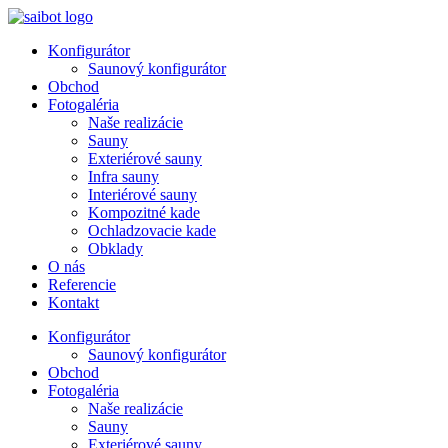
Preskočiť
na
Konfigurátor
obsah
Saunový konfigurátor
Obchod
Fotogaléria
Naše realizácie
Sauny
Exteriérové sauny
Infra sauny
Interiérové sauny
Kompozitné kade
Ochladzovacie kade
Obklady
O nás
Referencie
Kontakt
Konfigurátor
Saunový konfigurátor
Obchod
Fotogaléria
Naše realizácie
Sauny
Exteriérové sauny