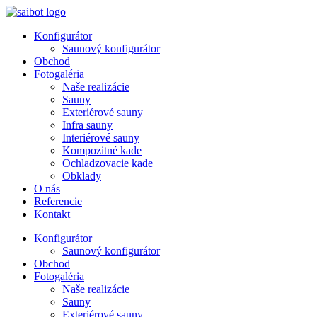
Preskočiť
na
Konfigurátor
obsah
Saunový konfigurátor
Obchod
Fotogaléria
Naše realizácie
Sauny
Exteriérové sauny
Infra sauny
Interiérové sauny
Kompozitné kade
Ochladzovacie kade
Obklady
O nás
Referencie
Kontakt
Konfigurátor
Saunový konfigurátor
Obchod
Fotogaléria
Naše realizácie
Sauny
Exteriérové sauny