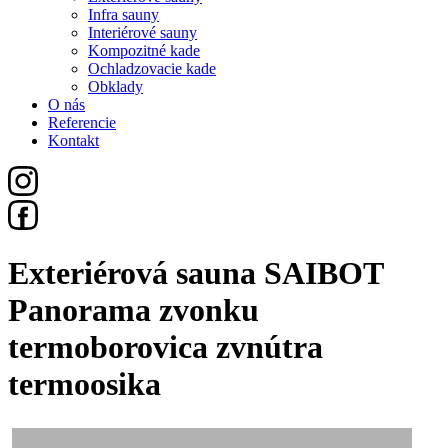
Infra sauny
Interiérové sauny
Kompozitné kade
Ochladzovacie kade
Obklady
O nás
Referencie
Kontakt
Exteriérová sauna SAIBOT
Panorama zvonku
termoborovica zvnútra
termoosika