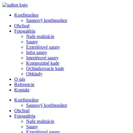
Preskočiť
na
Konfigurátor
obsah
Saunový konfigurátor
Obchod
Fotogaléria
Naše realizácie
Sauny
Exteriérové sauny
Infra sauny
Interiérové sauny
Kompozitné kade
Ochladzovacie kade
Obklady
O nás
Referencie
Kontakt
Konfigurátor
Saunový konfigurátor
Obchod
Fotogaléria
Naše realizácie
Sauny
Exteriérové sauny