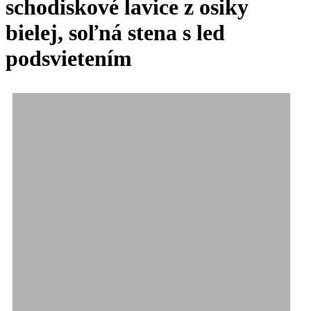
schodiskové lavice z osiky
bielej, soľná stena s led
podsvietením