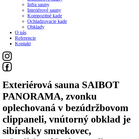
Infra sauny
Interiérové sauny
Kompozitné kade
Ochladzovacie kade
Obklady
O nás
Referencie
Kontakt
Exteriérová sauna SAIBOT
PANORAMA, zvonku
oplechovaná v bezúdržbovom
clippaneli, vnútorný obklad je
sibírskky smrekovec,