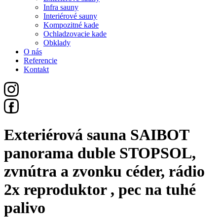
Infra sauny
Interiérové sauny
Kompozitné kade
Ochladzovacie kade
Obklady
O nás
Referencie
Kontakt
Exteriérová sauna SAIBOT
panorama duble STOPSOL,
zvnútra a zvonku céder, rádio
2x reproduktor , pec na tuhé
palivo