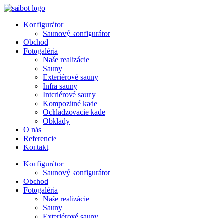
Preskočiť
na
Konfigurátor
obsah
Saunový konfigurátor
Obchod
Fotogaléria
Naše realizácie
Sauny
Exteriérové sauny
Infra sauny
Interiérové sauny
Kompozitné kade
Ochladzovacie kade
Obklady
O nás
Referencie
Kontakt
Konfigurátor
Saunový konfigurátor
Obchod
Fotogaléria
Naše realizácie
Sauny
Exteriérové sauny