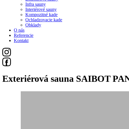
Infra sauny
Interiérové sauny
Kompozitné kade
Ochladzovacie kade
Obklady
O nás
Referencie
Kontakt
Exteriérová sauna SAIBOT PA