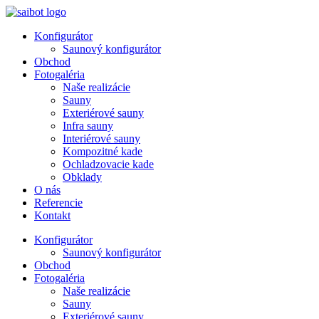
Preskočiť
na
Konfigurátor
obsah
Saunový konfigurátor
Obchod
Fotogaléria
Naše realizácie
Sauny
Exteriérové sauny
Infra sauny
Interiérové sauny
Kompozitné kade
Ochladzovacie kade
Obklady
O nás
Referencie
Kontakt
Konfigurátor
Saunový konfigurátor
Obchod
Fotogaléria
Naše realizácie
Sauny
Exteriérové sauny