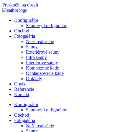
Preskočiť na obsah
Konfigurátor
Saunový konfigurátor
Obchod
Fotogaléria
Naše realizácie
Sauny
Exteriérové sauny
Infra sauny
Interiérové sauny
Kompozitné kade
Ochladzovacie kade
Obklady
O nás
Referencie
Kontakt
Konfigurátor
Saunový konfigurátor
Obchod
Fotogaléria
Naše realizácie
Sauny