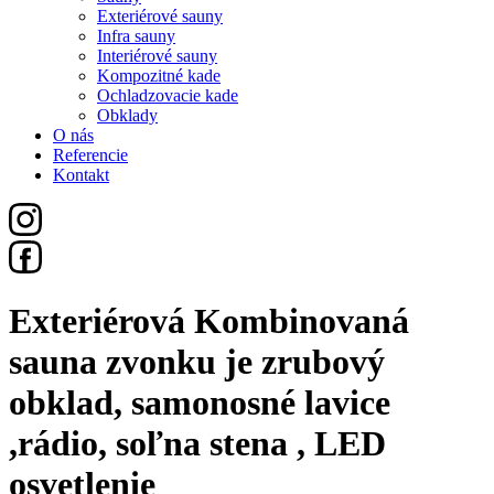
Exteriérové sauny
Infra sauny
Interiérové sauny
Kompozitné kade
Ochladzovacie kade
Obklady
O nás
Referencie
Kontakt
Exteriérová Kombinovaná
sauna zvonku je zrubový
obklad, samonosné lavice
,rádio, soľna stena , LED
osvetlenie