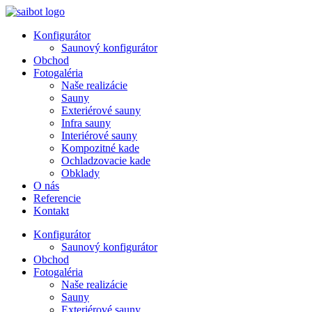
Preskočiť
na
Konfigurátor
obsah
Saunový konfigurátor
Obchod
Fotogaléria
Naše realizácie
Sauny
Exteriérové sauny
Infra sauny
Interiérové sauny
Kompozitné kade
Ochladzovacie kade
Obklady
O nás
Referencie
Kontakt
Konfigurátor
Saunový konfigurátor
Obchod
Fotogaléria
Naše realizácie
Sauny
Exteriérové sauny