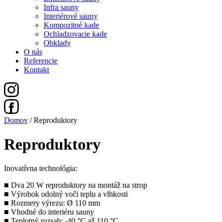
Infra sauny
Interiérové sauny
Kompozitné kade
Ochladzovacie kade
Obklady
O nás
Referencie
Kontakt
Domov
/ Reproduktory
Reproduktory
Inovatívna technológia:
■ Dva 20 W reproduktory na montáž na strop
■ Výrobok odolný voči teplu a vlhkosti
■ Rozmery výrezu: Ø 110 mm
■ Vhodné do interiéru sauny
■ Teplotný rozsah: -40 °C až 110 °C