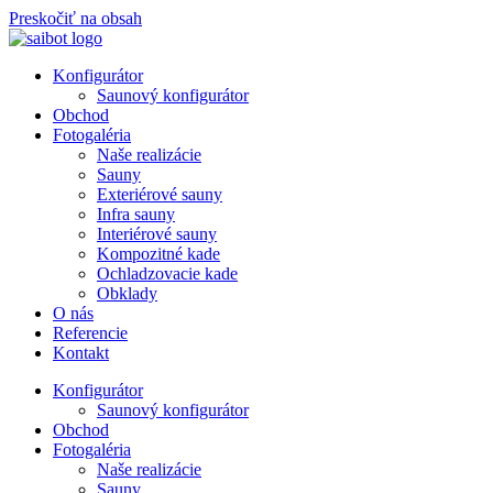
Preskočiť na obsah
Konfigurátor
Saunový konfigurátor
Obchod
Fotogaléria
Naše realizácie
Sauny
Exteriérové sauny
Infra sauny
Interiérové sauny
Kompozitné kade
Ochladzovacie kade
Obklady
O nás
Referencie
Kontakt
Konfigurátor
Saunový konfigurátor
Obchod
Fotogaléria
Naše realizácie
Sauny