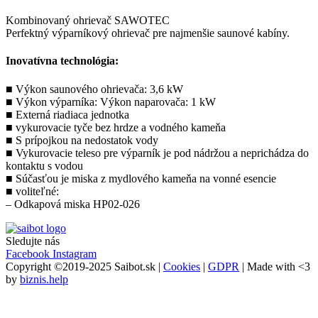
Kombinovaný ohrievač SAWOTEC
Perfektný výparníkový ohrievač pre najmenšie saunové kabíny.
Inovatívna technológia:
■ Výkon saunového ohrievača: 3,6 kW
■ Výkon výparníka: Výkon naparovača: 1 kW
■ Externá riadiaca jednotka
■ vykurovacie tyče bez hrdze a vodného kameňa
■ S prípojkou na nedostatok vody
■ Vykurovacie teleso pre výparník je pod nádržou a neprichádza do
kontaktu s vodou
■ Súčasťou je miska z mydlového kameňa na vonné esencie
■ voliteľné:
– Odkapová miska HP02-026
Sledujte nás
Facebook
Instagram
Copyright ©2019-2025 Saibot.sk |
Cookies
|
GDPR
| Made with <3
by
biznis.help