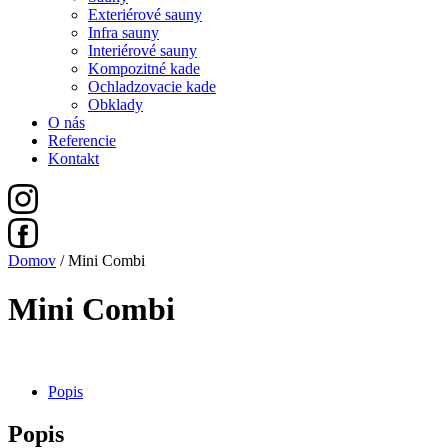
Exteriérové sauny
Infra sauny
Interiérové sauny
Kompozitné kade
Ochladzovacie kade
Obklady
O nás
Referencie
Kontakt
Domov
/ Mini Combi
Mini Combi
Popis
Popis