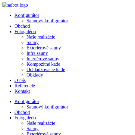
Preskočiť
na
Konfigurátor
obsah
Saunový konfigurátor
Obchod
Fotogaléria
Naše realizácie
Sauny
Exteriérové sauny
Infra sauny
Interiérové sauny
Kompozitné kade
Ochladzovacie kade
Obklady
O nás
Referencie
Kontakt
Konfigurátor
Saunový konfigurátor
Obchod
Fotogaléria
Naše realizácie
Sauny
Exteriérové sauny