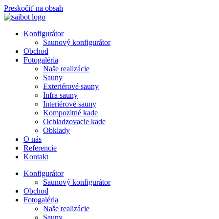
Preskočiť na obsah
Konfigurátor
Saunový konfigurátor
Obchod
Fotogaléria
Naše realizácie
Sauny
Exteriérové sauny
Infra sauny
Interiérové sauny
Kompozitné kade
Ochladzovacie kade
Obklady
O nás
Referencie
Kontakt
Konfigurátor
Saunový konfigurátor
Obchod
Fotogaléria
Naše realizácie
Sauny