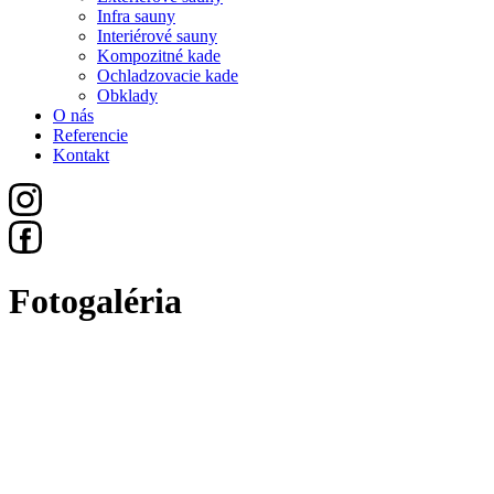
Infra sauny
Interiérové sauny
Kompozitné kade
Ochladzovacie kade
Obklady
O nás
Referencie
Kontakt
Fotogaléria
Všetko
Sauny
Exteriérové Sauny
Infra Sauny
Interiérové Sauny
Kompozitné Kade
Ochladzovacie Kade
Obklady