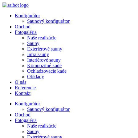
Preskočiť
na
Konfigurátor
obsah
Saunový konfigurátor
Obchod
Fotogaléria
Naše realizácie
Sauny
Exteriérové sauny
Infra sauny
Interiérové sauny
Kompozitné kade
Ochladzovacie kade
Obklady
O nás
Referencie
Kontakt
Konfigurátor
Saunový konfigurátor
Obchod
Fotogaléria
Naše realizácie
Sauny
Exteriérové sauny