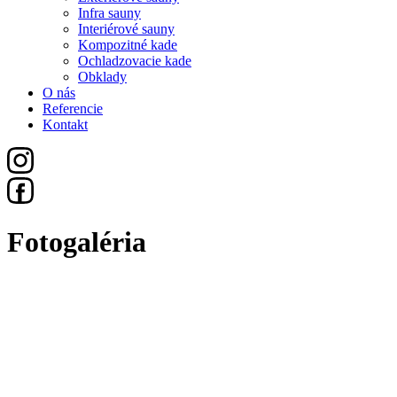
Infra sauny
Interiérové sauny
Kompozitné kade
Ochladzovacie kade
Obklady
O nás
Referencie
Kontakt
Fotogaléria
Všetko
Sauny
Exteriérové Sauny
Infra Sauny
Interiérové Sauny
Kompozitné Kade
Ochladzovacie Kade
Obklady