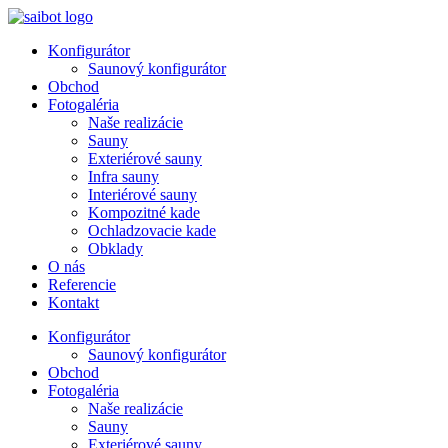
Preskočiť
na
Konfigurátor
obsah
Saunový konfigurátor
Obchod
Fotogaléria
Naše realizácie
Sauny
Exteriérové sauny
Infra sauny
Interiérové sauny
Kompozitné kade
Ochladzovacie kade
Obklady
O nás
Referencie
Kontakt
Konfigurátor
Saunový konfigurátor
Obchod
Fotogaléria
Naše realizácie
Sauny
Exteriérové sauny