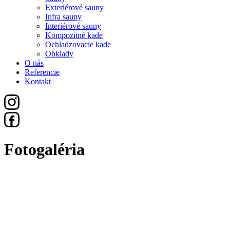
Exteriérové sauny
Infra sauny
Interiérové sauny
Kompozitné kade
Ochladzovacie kade
Obklady
O nás
Referencie
Kontakt
Fotogaléria
Všetko
Sauny
Exteriérové Sauny
Infra Sauny
Interiérové Sauny
Kompozitné Kade
Ochladzovacie Kade