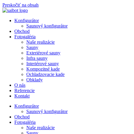
Preskočiť na obsah
Konfigurátor
Saunový konfigurátor
Obchod
Fotogaléria
Naše realizácie
Sauny
Exteriérové sauny
Infra sauny
Interiérové sauny
Kompozitné kade
Ochladzovacie kade
Obklady
O nás
Referencie
Kontakt
Konfigurátor
Saunový konfigurátor
Obchod
Fotogaléria
Naše realizácie
Sauny