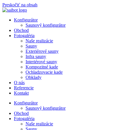
Preskočiť na obsah
Konfigurátor
Saunový konfigurátor
Obchod
Fotogaléria
Naše realizácie
Sauny
Exteriérové sauny
Infra sauny
Interiérové sauny
Kompozitné kade
Ochladzovacie kade
Obklady
O nás
Referencie
Kontakt
Konfigurátor
Saunový konfigurátor
Obchod
Fotogaléria
Naše realizácie
Sauny