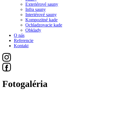
Exteriérové sauny
Infra sauny
Interiérové sauny
Kompozitné kade
Ochladzovacie kade
Obklady
O nás
Referencie
Kontakt
Fotogaléria
Všetko
Sauny
Exteriérové Sauny
Infra Sauny
Interiérové Sauny
Kompozitné Kade
Ochladzovacie Kade