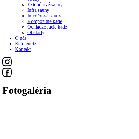
Exteriérové sauny
Infra sauny
Interiérové sauny
Kompozitné kade
Ochladzovacie kade
Obklady
O nás
Referencie
Kontakt
Fotogaléria
Všetko
Sauny
Exteriérové Sauny
Infra Sauny
Interiérové Sauny
Kompozitné Kade
Ochladzovacie Kade