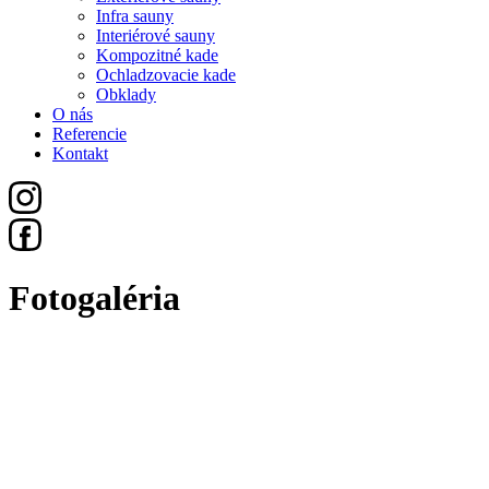
Infra sauny
Interiérové sauny
Kompozitné kade
Ochladzovacie kade
Obklady
O nás
Referencie
Kontakt
Fotogaléria
Všetko
Sauny
Exteriérové Sauny
Infra Sauny
Interiérové Sauny
Kompozitné Kade
Ochladzovacie Kade
Obklady