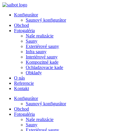
Preskočiť
na
Konfigurátor
obsah
Saunový konfigurátor
Obchod
Fotogaléria
Naše realizácie
Sauny
Exteriérové sauny
Infra sauny
Interiérové sauny
Kompozitné kade
Ochladzovacie kade
Obklady
O nás
Referencie
Kontakt
Konfigurátor
Saunový konfigurátor
Obchod
Fotogaléria
Naše realizácie
Sauny
Exteriérové sauny