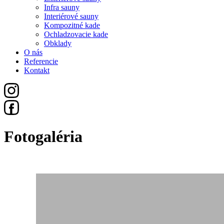
Infra sauny
Interiérové sauny
Kompozitné kade
Ochladzovacie kade
Obklady
O nás
Referencie
Kontakt
Fotogaléria
Všetko
Sauny
Exteriérové Sauny
Infra Sauny