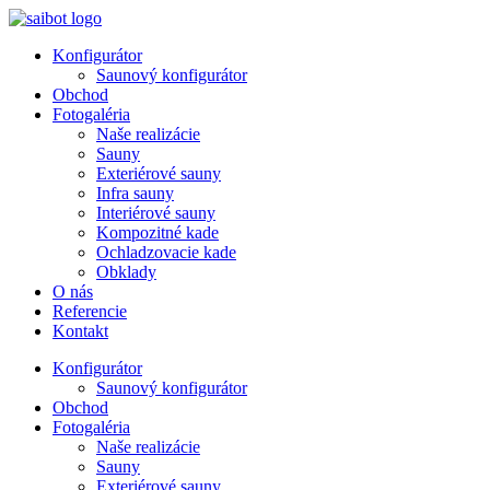
Preskočiť
na
Konfigurátor
obsah
Saunový konfigurátor
Obchod
Fotogaléria
Naše realizácie
Sauny
Exteriérové sauny
Infra sauny
Interiérové sauny
Kompozitné kade
Ochladzovacie kade
Obklady
O nás
Referencie
Kontakt
Konfigurátor
Saunový konfigurátor
Obchod
Fotogaléria
Naše realizácie
Sauny
Exteriérové sauny