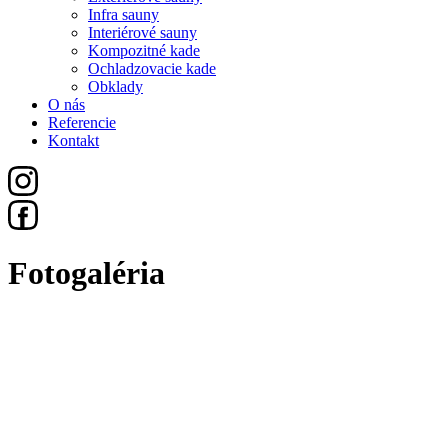
Infra sauny
Interiérové sauny
Kompozitné kade
Ochladzovacie kade
Obklady
O nás
Referencie
Kontakt
Fotogaléria
Všetko
Sauny
Exteriérové Sauny
Infra Sauny
Interiérové Sauny
Kompozitné Kade
Ochladzovacie Kade
Obklady