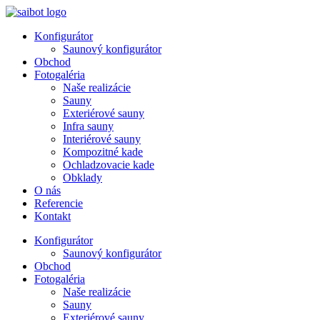
Preskočiť
na
Konfigurátor
obsah
Saunový konfigurátor
Obchod
Fotogaléria
Naše realizácie
Sauny
Exteriérové sauny
Infra sauny
Interiérové sauny
Kompozitné kade
Ochladzovacie kade
Obklady
O nás
Referencie
Kontakt
Konfigurátor
Saunový konfigurátor
Obchod
Fotogaléria
Naše realizácie
Sauny
Exteriérové sauny