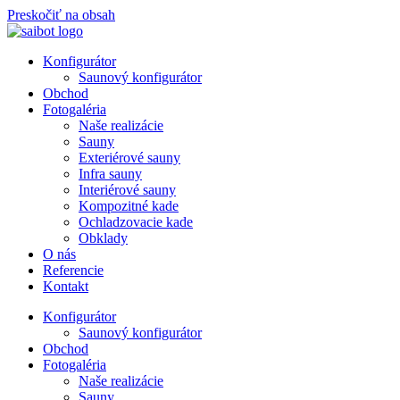
Preskočiť na obsah
Konfigurátor
Saunový konfigurátor
Obchod
Fotogaléria
Naše realizácie
Sauny
Exteriérové sauny
Infra sauny
Interiérové sauny
Kompozitné kade
Ochladzovacie kade
Obklady
O nás
Referencie
Kontakt
Konfigurátor
Saunový konfigurátor
Obchod
Fotogaléria
Naše realizácie
Sauny