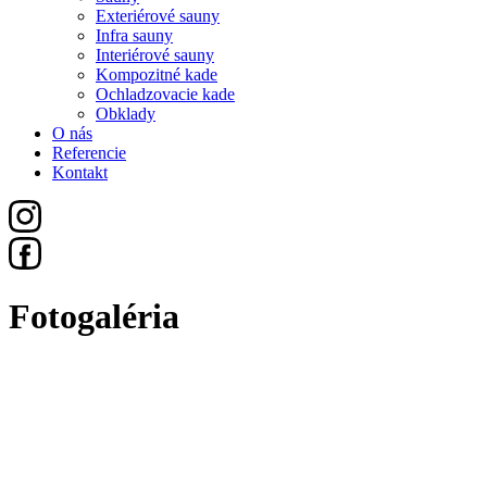
Exteriérové sauny
Infra sauny
Interiérové sauny
Kompozitné kade
Ochladzovacie kade
Obklady
O nás
Referencie
Kontakt
Fotogaléria
Všetko
Sauny
Exteriérové Sauny
Infra Sauny
Interiérové Sauny
Kompozitné Kade
Ochladzovacie Kade