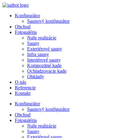
Preskočiť
na
Konfigurátor
obsah
Saunový konfigurátor
Obchod
Fotogaléria
Naše realizácie
Sauny
Exteriérové sauny
Infra sauny
Interiérové sauny
Kompozitné kade
Ochladzovacie kade
Obklady
O nás
Referencie
Kontakt
Konfigurátor
Saunový konfigurátor
Obchod
Fotogaléria
Naše realizácie
Sauny
Exteriérové sauny