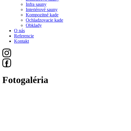
Infra sauny
Interiérové sauny
Kompozitné kade
Ochladzovacie kade
Obklady
O nás
Referencie
Kontakt
Fotogaléria
Všetko
Sauny
Exteriérové Sauny
Infra Sauny
Interiérové Sauny
Kompozitné Kade
Ochladzovacie Kade
Obklady