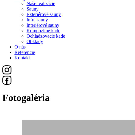
Naše realizácie
Sauny
Exteriérové sauny
Infra sauny
Interiérové sauny
Kompozitné kade
Ochladzovacie kade
Obklady
O nás
Referencie
Kontakt
Fotogaléria
Všetko
Sauny
Exteriérové Sauny
Infra Sauny