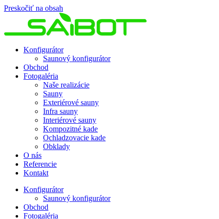
Preskočiť na obsah
Konfigurátor
Saunový konfigurátor
Obchod
Fotogaléria
Naše realizácie
Sauny
Exteriérové sauny
Infra sauny
Interiérové sauny
Kompozitné kade
Ochladzovacie kade
Obklady
O nás
Referencie
Kontakt
Konfigurátor
Saunový konfigurátor
Obchod
Fotogaléria