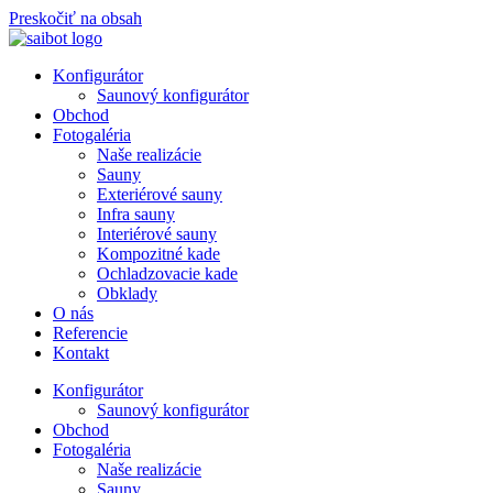
Preskočiť na obsah
Konfigurátor
Saunový konfigurátor
Obchod
Fotogaléria
Naše realizácie
Sauny
Exteriérové sauny
Infra sauny
Interiérové sauny
Kompozitné kade
Ochladzovacie kade
Obklady
O nás
Referencie
Kontakt
Konfigurátor
Saunový konfigurátor
Obchod
Fotogaléria
Naše realizácie
Sauny