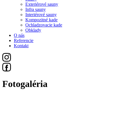
Exteriérové sauny
Infra sauny
Interiérové sauny
Kompozitné kade
Ochladzovacie kade
Obklady
O nás
Referencie
Kontakt
Fotogaléria
Všetko
Sauny
Exteriérové Sauny
Infra Sauny
Interiérové Sauny
Kompozitné Kade
Ochladzovacie Kade