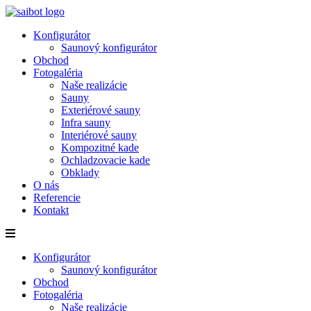
Preskočiť
na
Konfigurátor
obsah
Saunový konfigurátor
Obchod
Fotogaléria
Naše realizácie
Sauny
Exteriérové sauny
Infra sauny
Interiérové sauny
Kompozitné kade
Ochladzovacie kade
Obklady
O nás
Referencie
Kontakt
Konfigurátor
Saunový konfigurátor
Obchod
Fotogaléria
Naše realizácie