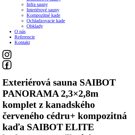
Infra sauny
Interiérové sauny
Kompozitné kade
Ochladzovacie kade
Obklady
O nás
Referencie
Kontakt
Exteriérová sauna SAIBOT
PANORAMA 2,3×2,8m
komplet z kanadského
červeného cédru+ kompozitná
kaďa SAIBOT ELITE