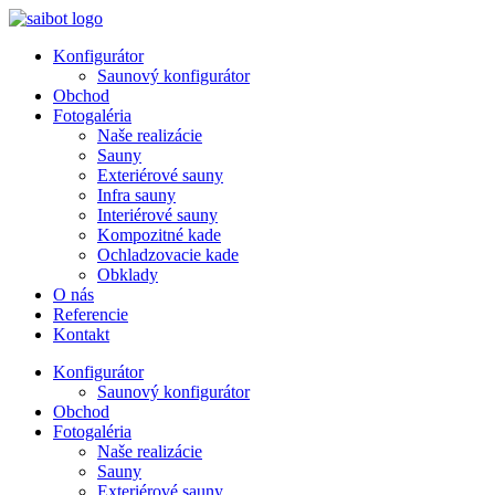
Preskočiť
na
Konfigurátor
obsah
Saunový konfigurátor
Obchod
Fotogaléria
Naše realizácie
Sauny
Exteriérové sauny
Infra sauny
Interiérové sauny
Kompozitné kade
Ochladzovacie kade
Obklady
O nás
Referencie
Kontakt
Konfigurátor
Saunový konfigurátor
Obchod
Fotogaléria
Naše realizácie
Sauny
Exteriérové sauny