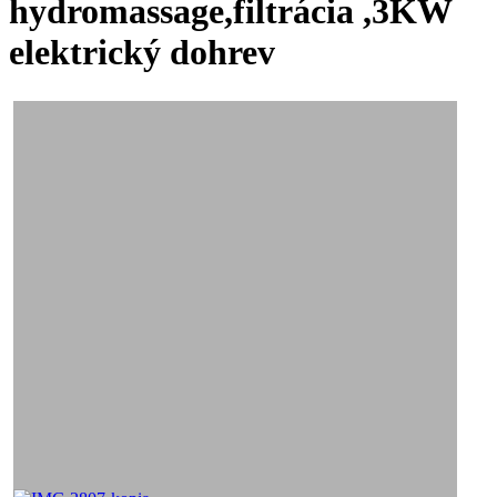
hydromassage,filtrácia ,3KW
elektrický dohrev