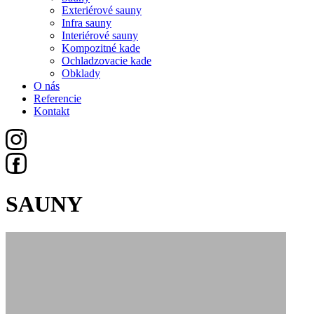
Exteriérové sauny
Infra sauny
Interiérové sauny
Kompozitné kade
Ochladzovacie kade
Obklady
O nás
Referencie
Kontakt
SAUNY