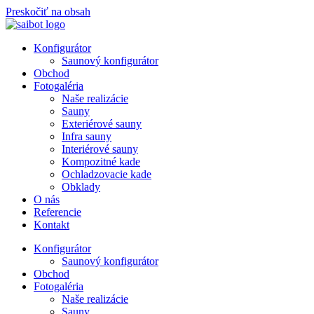
Preskočiť na obsah
Konfigurátor
Saunový konfigurátor
Obchod
Fotogaléria
Naše realizácie
Sauny
Exteriérové sauny
Infra sauny
Interiérové sauny
Kompozitné kade
Ochladzovacie kade
Obklady
O nás
Referencie
Kontakt
Konfigurátor
Saunový konfigurátor
Obchod
Fotogaléria
Naše realizácie
Sauny